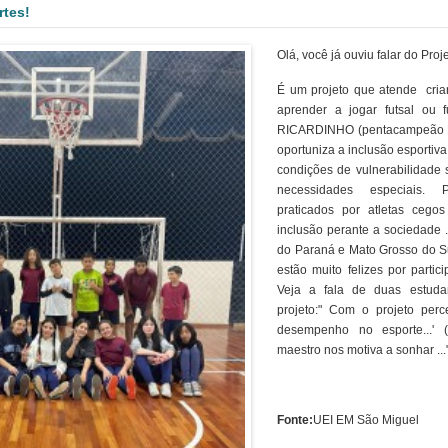
rtes!
Olá, você já ouviu falar do Pro
É um projeto que atende cri
aprender a jogar futsal ou f
RICARDINHO (pentacampeão 
oportuniza a inclusão esportiv
condições de vulnerabilidade 
necessidades especiais.
praticados por atletas ceg
inclusão perante a sociedade 
do Paraná e Mato Grosso do Su
estão muito felizes por parti
Veja a fala de duas estuda
projeto:" Com o projeto pe
desempenho no esporte...' 
maestro nos motiva a sonhar ...
Fonte:
UEI EM São Miguel