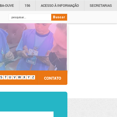
IBA-OUVE
156
ACESSO À
INFORMAÇÃO
SECRETARIAS
Buscar
S
T
U
V
W
X
Y
Z
CONTATO