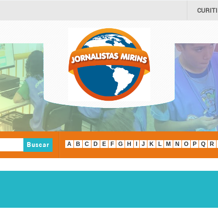
CURIT
Buscar
A
B
C
D
E
F
G
H
I
J
K
L
M
N
O
P
Q
R