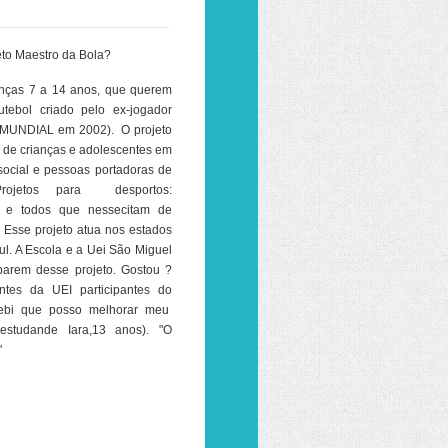
jeto Maestro da Bola?
anças 7 a 14 anos, que querem
utebol criado pelo ex-jogador
MUNDIAL em 2002). O projeto
a de crianças e adolescentes em
social e pessoas portadoras de
 Projetos para desportos:
os e todos que nessecitam de
. Esse projeto atua nos estados
l. A Escola e a Uei São Miguel
ciparem desse projeto. Gostou ?
ntes da UEI participantes do
rcebi que posso melhorar meu
(estudande Iara,13 anos). "O
"